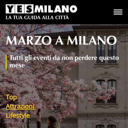
Apr
il
YesMilano
LA TUA GUIDA ALLA CITTÀ
me
di
na
MARZO A MILANO
Tutti gli eventi da non perdere questo
mese
Top
Attrazioni
Lifestyle