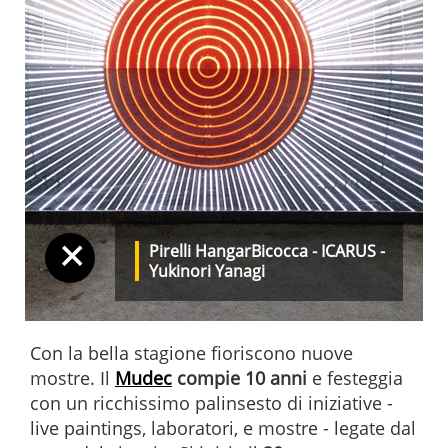
+
Pirelli HangarBicocca - ICARUS -
Yukinori Yanagi
Con la bella stagione fioriscono nuove
mostre. Il
Mudec
compie 10 anni
e festeggia
con un ricchissimo palinsesto di iniziative -
live paintings, laboratori, e mostre - legate dal