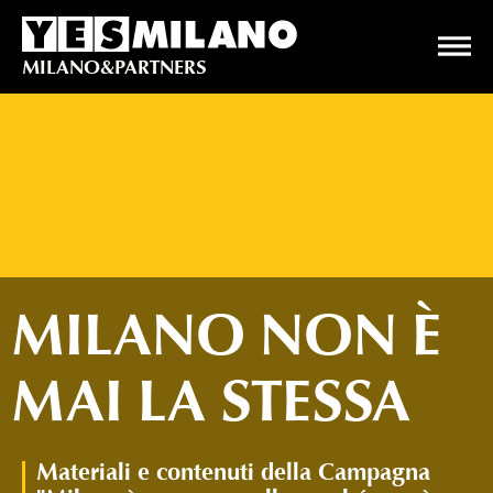
Apr
il
YesMilano
MILANO&PARTNERS
me
di
na
MILANO NON È
MAI LA STESSA
Materiali e contenuti della Campagna